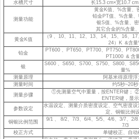
水槽尺寸
长15.3 cm×宽10.7 c
黄金K值、%含量、
铂金PT值、%含量
测量功能
银S值、%含量、
其它合金的%含量
（9 、10、11、12、13、14、15、16、1
黄金K值
24）K &含量
PT600 、PT650、PT700、PT750、PT8
铂金
PT1000 & 含
S600 、S650、S700、S750、S800、S85
银
量%
测量原理
阿基米得原理浮
测量时间
约5秒~20秒
①先测量空气中重量，按ENTER键；
测量步骤
ENTER键，显
水温设定、测量介质密度设定、空气密度设
参数设定
定、铜银比例
9/1 、 8/2、7/3、6/4、5/5、4/6、3/
铜银比例范围
7/3
校正方式
单键校正、自动