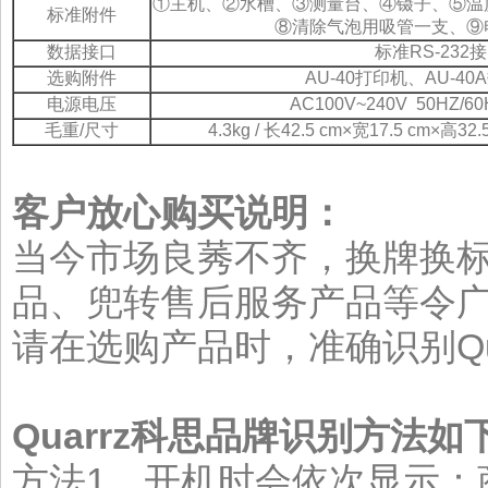
①主机、②水槽、③测量台、④镊子、⑤温
标准附件
⑧清除气泡用吸管一支、⑨
数据接口
标准RS-232
选购附件
AU-40打印机、AU-4
电源电压
AC100V~240V 50HZ/
毛重/尺寸
4.3kg / 长42.5 cm×宽17.5 cm
客户放心购买说明：
当今市场良莠不齐，换牌换
品、兜转售后服务产品等令
请在选购产品时，准确识别Qu
Quarrz科思品牌识别方法如
方法1、开机时会依次显示：商