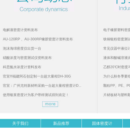
电解液密度计资料发布
电子橡胶塑料密
AU-120RP 、AU-300RP橡胶密度计资料发布
铁铜银粉密度测
泡沫海绵密度仪出货一台
常见仪器中液位
硝酸浓度与密度测试仪资料发布
液体和酸碱溶液
科思氨水浓度计资料发布
乙醇20℃时密度
官宣!!!福建阿石创定制一台超大量程DH-30G
为什么秋冬季要
官宣：广州尤特新材料采购一台超大量程密度计D...
颗粒PP、PE、P
使用银浆密度计为客户带样测试得到肯定！
片材板材与塑料
关于我们
新品推荐
固体密度计