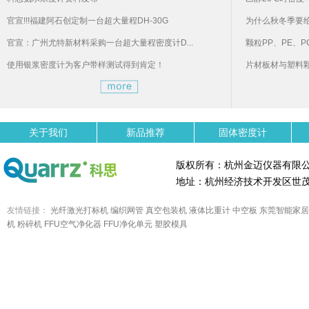
官宣!!!福建阿石创定制一台超大量程DH-30G
为什么秋冬季要
官宣：广州尤特新材料采购一台超大量程密度计D...
颗粒PP、PE、P
使用银浆密度计为客户带样测试得到肯定！
片材板材与塑料
关于我们
新品推荐
固体密度计
版权所有：杭州金迈仪器有限
地址：杭州经济技术开发区世茂
友情链接：
光纤激光打标机
编织网管
真空包装机
液体比重计
中空板
东莞智能家居
机
粉碎机
FFU空气净化器
FFU净化单元
塑胶模具