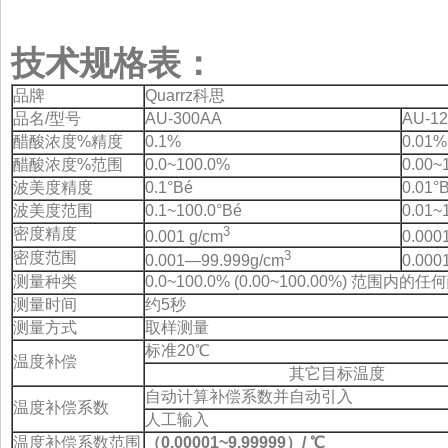
技术规格表：
品牌
Quarrz科思
品名/型号
AU-300AA
AU-1
醋酸浓度%精度
0.1%
0.01%
醋酸浓度%范围
0.0~100.0%
0.00~
波美度精度
0.1°Bé
0.01°
波美度范围
0.1~100.0°Bé
0.01~
3
密度精度
0.001 g/cm
0.000
3
密度范围
0.001—99.999g/cm
0.000
测量种类
0.0~100.0% (0.00~100.00%) 范围内
测量时间
约5秒
测量方式
取样测量
标准20℃
温度补偿
其它目标温度
自动计算补偿系数并自动引入
温度补偿系数
人工输入
温度补偿系数范围
（
0.00001~9.99999
）
/
℃