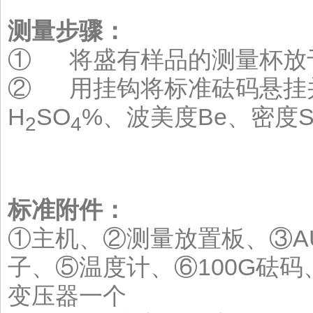
测量步骤：
① 将盛有样品的测量杯放
② 用挂钩将标准砝码悬挂
H
SO
%、波美度Be、密度S
2
4
标准附件：
①主机、②测量放置板、③A
子、⑤温度计、⑥100G砝
变压器一个