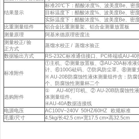
标准20℃下：醋酸浓度%、波美度Be、密
结果显示
目标温度下：醋酸浓度%、波美度Be、密
实际温度下：醋酸浓度%、波美度Be、密
比重测量组件
铝合金比重测量架、铝合金测量放置板
测量原理
阿基米德原理密度法
测量校正/ 验
蒸馏水校正 / 蒸馏水验正
正方式
数据输出方式
RS-232C标准通信接口、PC终端或AU-4
①主机、②测量放置板、③AU-20A标准
计、⑥100G砝码、⑦防风防尘罩、⑧测
标准附件
※ AU-20B防腐蚀性液体测量组件含：
个、防腐蚀性测量杯二个
① AU-40打印机、② AU-20B防腐蚀性
选购附件
体测量组件、
④AU-40A数据连接线
电源电压
AC100V~240V 50HZ/60HZ 欧规标准
毛重/尺寸
4.5kg/长42.5 cm×宽17.5 cm×高32.5cm