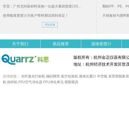
官宣：广州尤特新材料采购一台超大量程密度计D...
颗粒PP、PE、P
使用银浆密度计为客户带样测试得到肯定！
片材板材与塑料
关于我们
新品推荐
固体密度计
版权所有：杭州金迈仪器有限
地址：杭州经济技术开发区世茂
友情链接：
光纤激光打标机
编织网管
真空包装机
液体比重计
中空板
东莞智能家居
机
粉碎机
FFU空气净化器
FFU净化单元
塑胶模具