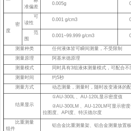
标
0.005g
准偏差
可
0.001 g/cm3
读性
密
度
范
0.001~99.999 g/cm3
围
测量种类
任何液体皆可瞬间测量，不受限制
测量原理
阿基米德原理
测量模式
同时具有3组液体测量模式，可配合不
测量时间
约5秒
测量方式
动态测量，测量时，随时改变液体的
①AU-300L 、AU-120L显示密度值
结果显示
②AU-300LM 、AU-120LM可
拉图度、API度、特沃德尔度
比重测量
铝合金比重测量架、铝合金测量放置
组件