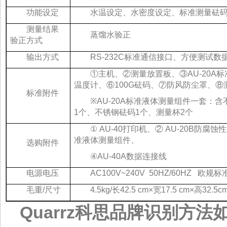
功能设定
水温设定、水密度设定、标准测量砝
测量结果
蒸馏水验正
验正方式
输出方式
RS-232C标准通信接口、方便测试数
①主机、②测量放置板、③AU-20A
温度计、⑥100G砝码、⑦防风防尘罩、
标准附件
※AU-20A标准液体测量组件一套：
1个、不锈钢砝码1个、测量杯2个
① AU-40打印机、② AU-20B防腐
准液体测量组件、
选购附件
④AU-40A数据连接线
电源电压
AC100V~240V 50HZ/60HZ 欧规标
毛重/尺寸
4.5kg/长42.5 cm×宽17.5 cm×高32.5c
Quarrz科思品牌识别方法