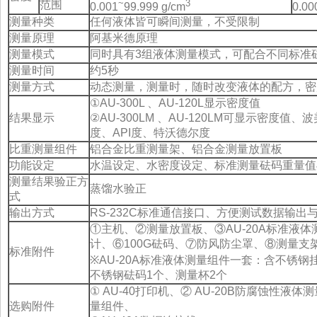
~
3
范围
0.001
99.999 g/cm
0.00
测量种类
任何液体皆可瞬间测量，不受限制
测量原理
阿基米德原理
测量模式
同时具有3组液体测量模式，可配合不同标准
测量时间
约5秒
测量方式
动态测量，测量时，随时改变液体的配方，密
①AU-300L 、AU-120L显示密度值
结果显示
②AU-300LM 、AU-120LM可显示密度
度、API度、特沃德尔度
比重测量组件
铝合金比重测量架、铝合金测量放置板
功能设定
水温设定、水密度设定、标准测量砝码重量值
测量结果验正方
蒸馏水验正
式
输出方式
RS-232C标准通信接口、方便测试数据输出
①主机、②测量放置板、③AU-20A标准液
计、⑥100G砝码、⑦防风防尘罩、⑧测量支
标准附件
※AU-20A标准液体测量组件一套：含不锈钢
不锈钢砝码1个、测量杯2个
① AU-40打印机、② AU-20B防腐蚀性液体
选购附件
量组件、