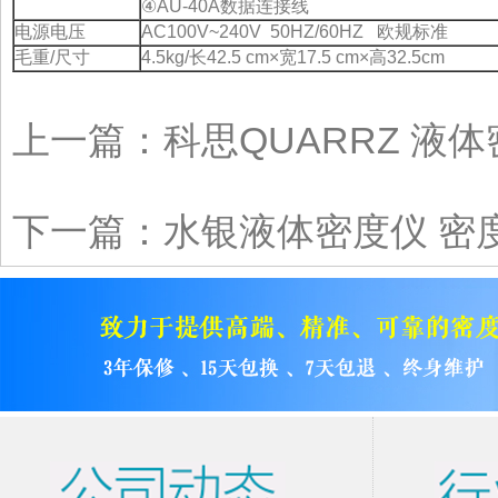
④AU-40A数据连接线
电源电压
AC100V~240V 50HZ/60HZ 欧规标准
毛重/尺寸
4.5kg/长42.5 cm×宽17.5 cm×高32.5cm
上一篇：
科思QUARRZ 液
下一篇：
水银液体密度仪 密