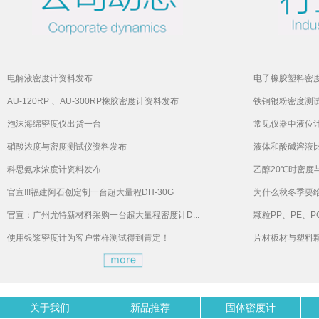
电解液密度计资料发布
电子橡胶塑料密
AU-120RP 、AU-300RP橡胶密度计资料发布
铁铜银粉密度测
泡沫海绵密度仪出货一台
常见仪器中液位
硝酸浓度与密度测试仪资料发布
液体和酸碱溶液
科思氨水浓度计资料发布
乙醇20℃时密度
官宣!!!福建阿石创定制一台超大量程DH-30G
为什么秋冬季要
官宣：广州尤特新材料采购一台超大量程密度计D...
颗粒PP、PE、P
使用银浆密度计为客户带样测试得到肯定！
片材板材与塑料
关于我们
新品推荐
固体密度计