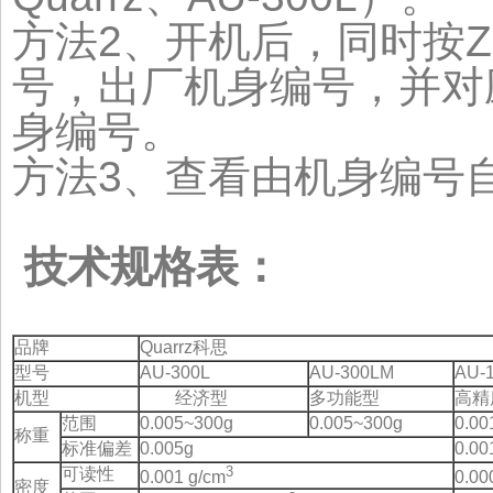
方法2、开机后，同时按Z
号，出厂机身编号，并对
身编号。
方法3、查看由机身编号
技术规格表：
品牌
Quarrz科思
型号
AU-300L
AU-300LM
AU-
机型
经济型
多功能型
高精
范围
0.005~300g
0.005~300g
0.00
称重
标准偏差
0.005g
0.00
3
可读性
0.001 g/cm
0.00
密度