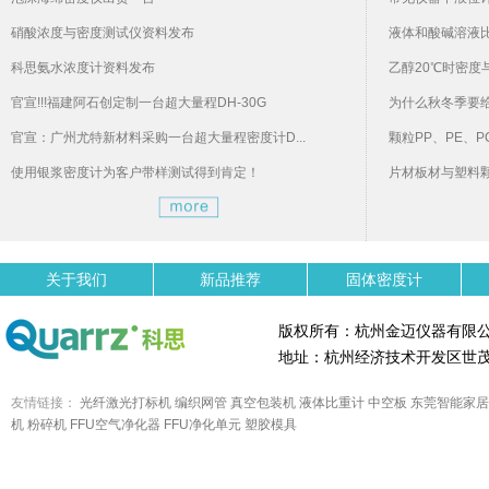
硝酸浓度与密度测试仪资料发布
液体和酸碱溶液
科思氨水浓度计资料发布
乙醇20℃时密度
官宣!!!福建阿石创定制一台超大量程DH-30G
为什么秋冬季要
官宣：广州尤特新材料采购一台超大量程密度计D...
颗粒PP、PE、P
使用银浆密度计为客户带样测试得到肯定！
片材板材与塑料
关于我们
新品推荐
固体密度计
版权所有：杭州金迈仪器有限
地址：杭州经济技术开发区世茂
友情链接：
光纤激光打标机
编织网管
真空包装机
液体比重计
中空板
东莞智能家居
机
粉碎机
FFU空气净化器
FFU净化单元
塑胶模具