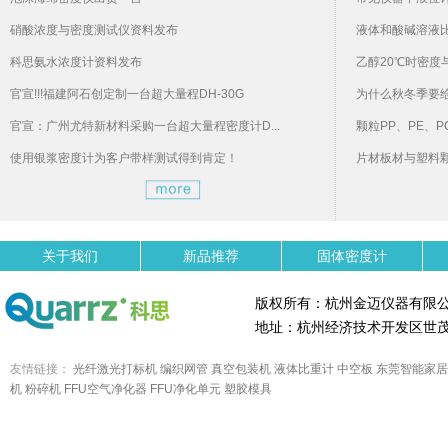
硝酸浓度与密度测试仪资料发布
液体和酸碱溶液
科思氨水浓度计资料发布
乙醇20℃时密度
官宣!!!福建阿石创定制一台超大量程DH-30G
为什么秋冬季要
官宣：广州尤特新材料采购一台超大量程密度计D...
颗粒PP、PE、P
使用银浆密度计为客户带样测试得到肯定！
片材板材与塑料
关于我们
新品推荐
固体密度计
版权所有：杭州金迈仪器有限
地址：杭州经济技术开发区世茂
友情链接：
光纤激光打标机
编织网管
真空包装机
液体比重计
中空板
东莞智能家居
机
粉碎机
FFU空气净化器
FFU净化单元
塑胶模具