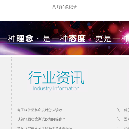
共
1
页
5
条记录
电子橡胶塑料密度计怎么读数
问：科
铁铜银粉密度测试仪如何操作？
问：固
常见仪器中液位计的种类及相关应用
问：购