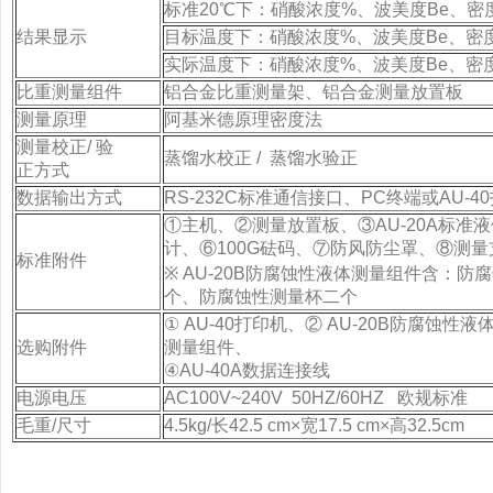
标准20℃下：硝酸浓度%、波美度Be、密
结果显示
目标温度下：硝酸浓度%、波美度Be、密
实际温度下：硝酸浓度%、波美度Be、密
比重测量组件
铝合金比重测量架、铝合金测量放置板
测量原理
阿基米德原理密度法
测量校正/ 验
蒸馏水校正 / 蒸馏水验正
正方式
数据输出方式
RS-232C标准通信接口、PC终端或AU-4
①主机、②测量放置板、③AU-20A标准
计、⑥100G砝码、⑦防风防尘罩、⑧测
标准附件
※ AU-20B防腐蚀性液体测量组件含：
个、防腐蚀性测量杯二个
① AU-40打印机、② AU-20B防腐蚀性
选购附件
测量组件、
④AU-40A数据连接线
电源电压
AC100V~240V 50HZ/60HZ 欧规标准
毛重/尺寸
4.5kg/长42.5 cm×宽17.5 cm×高32.5cm