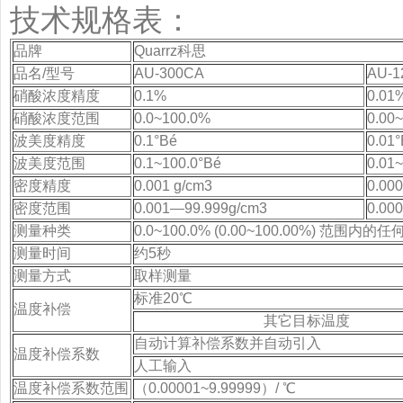
技术规格表：
品牌
Quarrz科思
品名/型号
AU-300CA
AU-1
硝酸浓度精度
0.1%
0.01
硝酸浓度范围
0.0~100.0%
0.00
波美度精度
0.1°Bé
0.01
波美度范围
0.1~100.0°Bé
0.01
密度精度
0.001 g/cm3
0.000
密度范围
0.001—99.999g/cm3
0.00
测量种类
0.0~100.0% (0.00~100.00%) 范围内
测量时间
约5秒
测量方式
取样测量
标准20℃
温度补偿
其它目标温度
自动计算补偿系数并自动引入
温度补偿系数
人工输入
温度补偿系数范围
（0.00001~9.99999）/ ℃